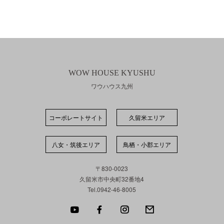
WOW HOUSE KYUSHU
ワウハウス九州
コーポレートサイト
久留米エリア
八女・筑後エリア
⿃栖・⼩郡エリア
〒830-0023
久留米市中央町32番地4
Tel.0942-46-8005