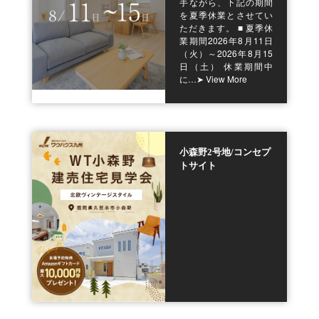
手ながら、下記の期間
を夏季休業とさせてい
ただきます。 ■ 夏季休
業期間2026年8月11日
（火）～2026年8月15
日（土） 休業期間中
に…
➤ View More
小森野2号地/コンセプ
トサイト