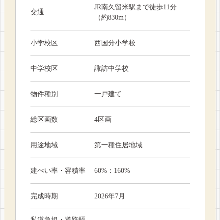
JR南久留米駅まで徒歩11分
交通
（約830m）
小学校区
西国分小学校
中学校区
諏訪中学校
物件種別
一戸建て
総区画数
4区画
用途地域
第一種住居地域
建ぺい率・容積率
60%：160%
完成時期
2026年7月
私道負担・道路幅