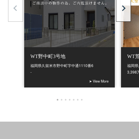
WT野中町3号地
WT
福岡県久留米市野中町字中通1110番6
福岡県
-
3,39
➤ View More