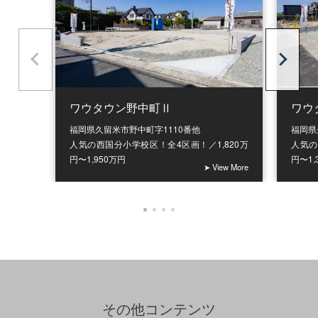
ワウ
ワウタウン野中町Ⅱ
福岡県
福岡県久留米市野中町字1110番他
人気の
人気の西国分小学校区！全4区画！／1,820万
円〜1,
円〜1,950万円
➤ View More
その他コンテンツ