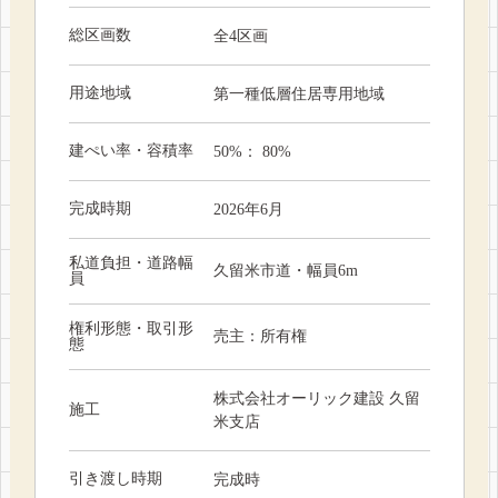
総区画数
全4区画
用途地域
第一種低層住居専用地域
建ぺい率・容積率
50%： 80%
完成時期
2026年6月
私道負担・道路幅
久留米市道・幅員6m
員
権利形態・取引形
売主：所有権
態
株式会社オーリック建設 久留
施工
米支店
引き渡し時期
完成時