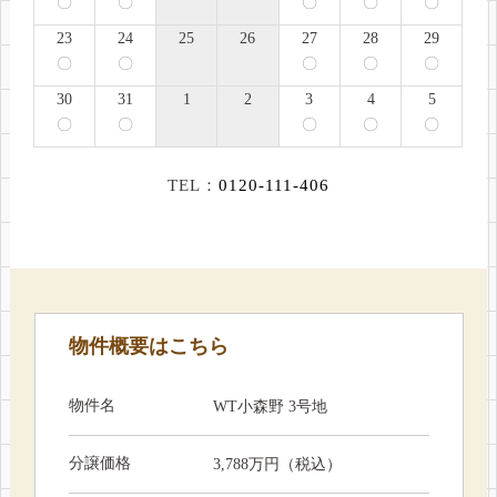
23
24
25
26
27
28
29
〇
〇
〇
〇
〇
30
31
1
2
3
4
5
〇
〇
〇
〇
〇
TEL：
0120-111-406
物件概要はこちら
物件名
WT小森野 3号地
分譲価格
3,788万円（税込）