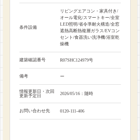
リビングエアコン・家具付き/
オール電化/スマートキー/全室
LED照明/省令準耐火構造/全窓
条件設備
遮熱高断熱複層ガラス/EVコン
セント/食器洗い洗浄機/浴室乾
燥機
建築確認番号
R07SHC124979号
備考
ー
情報更新日・次回
2026/05/16：随時
更新予定日
お問い合わせ先
0120-111-406