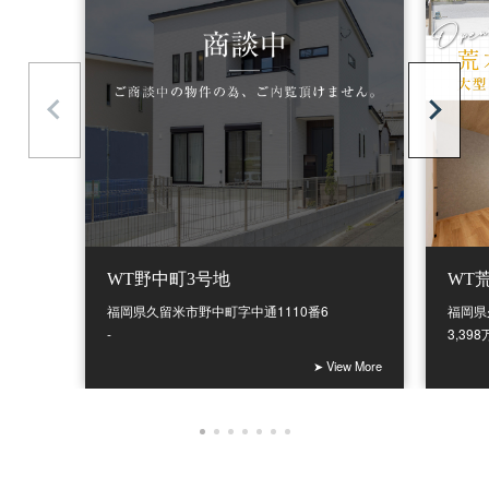
WT野中町3号地
WT
福岡県久留米市野中町字中通1110番6
福岡県
-
3,39
➤ View More