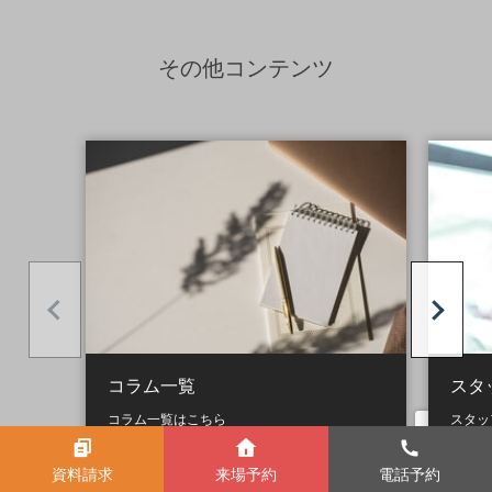
その他コンテンツ
コラム一覧
スタ
コラム一覧はこちら
スタッ
資料請求
来場予約
電話予約
➤ View More