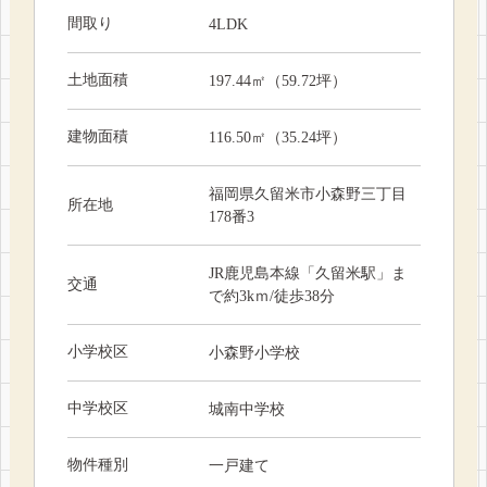
間取り
4LDK
土地面積
197.44㎡（59.72坪）
建物面積
116.50㎡（35.24坪）
福岡県久留米市小森野三丁目
所在地
178番3
JR鹿児島本線「久留米駅」ま
交通
で約3kｍ/徒歩38分
小学校区
小森野小学校
中学校区
城南中学校
物件種別
一戸建て