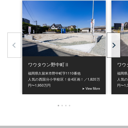
ワウ
ワウタウン野中町Ⅱ
福岡県
福岡県久留米市野中町字1110番他
人気の
人気の西国分小学校区！全4区画！／1,820万
円〜1,
円〜1,950万円
➤ View More