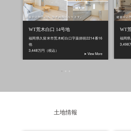
WT荒木白口 14号地
WT
福岡県久留米市荒木町白口字薬師前2214番16
福岡県
他
3,49
3,448万円（税込）
➤ View More
土地情報